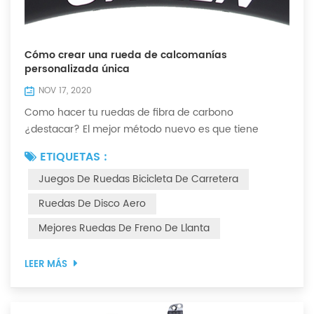
Cómo crear una rueda de calcomanías
personalizada única
NOV 17, 2020
Como hacer tu ruedas de fibra de carbono
¿destacar? El mejor método nuevo es que tiene
decoraciones de calcomanías originales únicas que
ETIQUETAS :
combinan con el color de la bicicleta, ¡se verán aún
Juegos De Ruedas Bicicleta De Carretera
más geniales! Ornan cuenta con diseñadores de
calcomanías profesionales que pueden ayudarlo a
Ruedas De Disco Aero
lograrlo. Si desea imprimir "ORNAN y LOGO" en la
Mejores Ruedas De Freno De Llanta
pegatina de la llanta, le proporcionaremos
calcomanías personalizad...
LEER MÁS