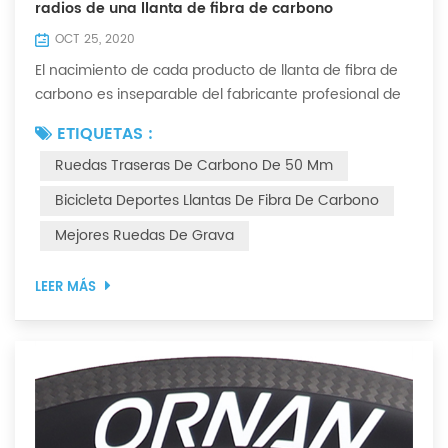
radios de una llanta de fibra de carbono
OCT 25, 2020
El nacimiento de cada producto de llanta de fibra de
carbono es inseparable del fabricante profesional de
ORNAN. Algunos clientes sienten curiosidad por el
ETIQUETAS :
tratamiento del ángulo de los orificios de los radios de
Ruedas Traseras De Carbono De 50 Mm
la llanta. Describimos este problema de la siguiente
manera. La combinación de profundidad de diferentes
Bicicleta Deportes Llantas De Fibra De Carbono
bujes y diferentes llantas está directamente
Mejores Ruedas De Grava
relacionada con el ángulo de los orif...
LEER MÁS