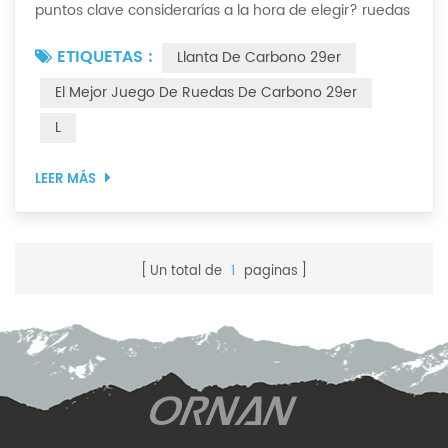
puntos clave considerarías a la hora de elegir? ruedas
de carbono MTB ? Fuerza, peso, resistencia ... Para las
ETIQUETAS :
Llanta De Carbono 29er
carreras de montaña, es muy importante que los
conductores profesionales elijan un juego de ruedas
El Mejor Juego De Ruedas De Carbono 29er
que se adapte a sus necesidades. Porque determina
L
si puedes conseguir buenos resultados en la próxima
competición. Por lo tanto, un par de ru...
LEER MÁS
Un total de
1
paginas