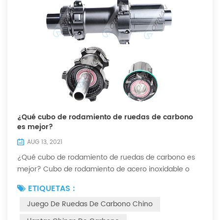
¿Qué cubo de rodamiento de ruedas de carbono
es mejor?
AUG 13, 2021
¿Qué cubo de rodamiento de ruedas de carbono es
mejor? Cubo de rodamiento de acero inoxidable o
cubo de rodamiento de cerámica... Además de las
ETIQUETAS :
llantas de carbono, la configuración del buje también
Juego De Ruedas De Carbono Chino
es una de las claves de un buen par de ruedas de
fibra de carbono. ¿Cómo mantenemos el buje