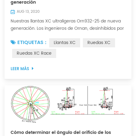
generación
AUG 13, 2020
Nuestras llantas XC ultraligeras Orn932-25 de nueva
generación. Los ingenieros de Ornan, desinhibidos por
la tecnología heredada, adoptaron un enfoque
ETIQUETAS :
Llantas XC
Ruedas XC
diferente. Con un perfil más ancho y una disposición
específica delantera / trasera. Están dirigidos a
Ruedas XC Race
corredores de cross country que buscan todas las
ventajas posibles en el campo. El uso de fibra de
LEER MÁS
carbono Toray T800 reduce el peso al mismo tiem...
Cómo determinar el ángulo del orificio de los