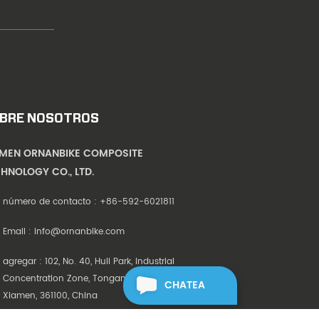
BRE NOSOTROS
AMEN ORNANBIKE COMPOSITE
HNOLOGY CO., LTD.
número de contacto :
+86-592-6021811
Email :
info@ornanbike.com
agregar : 102, No. 40, Huli Park, Industrial
Concentration Zone, Tongan District,
CHATEA
Xiamen, 361100, China