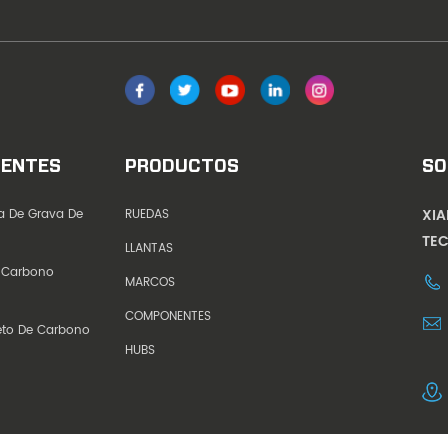
IENTES
PRODUCTOS
SO
XI
ta De Grava De
RUEDAS
TEC
LLANTAS
 Carbono
MARCOS
COMPONENTES
eto De Carbono
HUBS