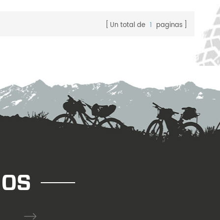
a.
mm, Ancho
Un total de
1
paginas
ra usar sin
métrico
ámica.
ROS