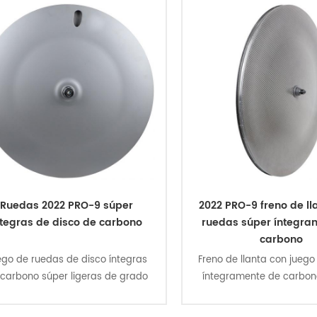
Ruedas 2022 PRO-9 súper
2022 PRO-9 freno de ll
ntegras de disco de carbono
ruedas súper íntegra
carbono
go de ruedas de disco íntegras
Freno de llanta con jueg
carbono súper ligeras de grado
íntegramente de carbono
e carrera 2022 hechas a mano
de carrera 2022 superlig
para contrarreloj, triatlón y
mano para contrarreloj, 