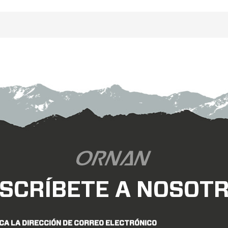
bicicletas de pista.
bicicletas de pist
.Ancho exterior de 6 mm, Ancho
26.Ancho exterior de 6 
rior de 19 mm, Listo para usar sin
interior de 19 mm, Listo pa
cámara, El diseño asimétrico
cámara, El diseño asi
proporciona aerodinámica.
proporciona aerodin
SCRÍBETE A NOSOT
CA LA DIRECCIÓN DE CORREO ELECTRÓNICO