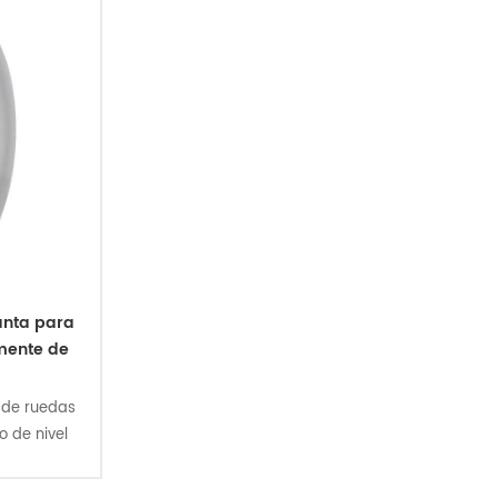
anta para
mente de
o de ruedas
 de nivel
ero hecho a
triatlón y