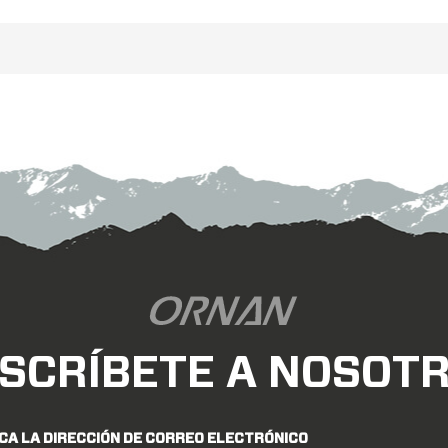
bicicletas de pista.
bicicletas de pist
.Ancho exterior de 6 mm, Ancho
26.Ancho exterior de 6 
rior de 19 mm, Listo para usar sin
interior de 19 mm, Listo pa
cámara, El diseño asimétrico
cámara, El diseño asi
proporciona aerodinámica.
proporciona aerodin
SCRÍBETE A NOSOT
CA LA DIRECCIÓN DE CORREO ELECTRÓNICO