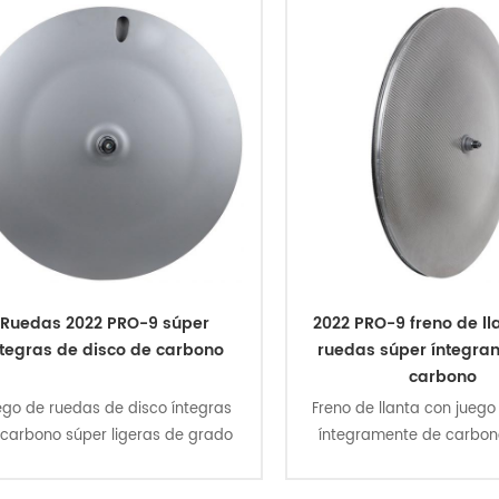
Ruedas 2022 PRO-9 súper
2022 PRO-9 freno de ll
ntegras de disco de carbono
ruedas súper íntegra
carbono
go de ruedas de disco íntegras
Freno de llanta con jueg
carbono súper ligeras de grado
íntegramente de carbono
e carrera 2022 hechas a mano
de carrera 2022 superlig
para contrarreloj, triatlón y
mano para contrarreloj, 