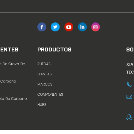
IENTES
PRODUCTOS
SO
XI
ta De Grava De
RUEDAS
TEC
LLANTAS
 Carbono
MARCOS
COMPONENTES
eto De Carbono
HUBS