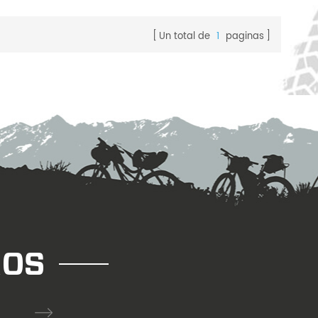
a.
mm, Ancho
Un total de
1
paginas
ra usar sin
métrico
ámica.
ROS