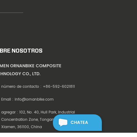
BRE NOSOTROS
AMEN ORNANBIKE COMPOSITE
HNOLOGY CO., LTD.
número de contacto :
+86-592-6021811
Email :
info@ornanbike.com
agregar : 102, No. 40, Huli Park, Industrial
Concentration Zone, Tongan District,
CHATEA
Xiamen, 361100, China