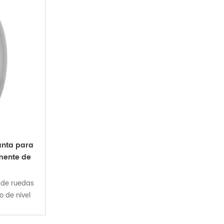
anta para
mente de
o de ruedas
 de nivel
ero hecho a
triatlón y