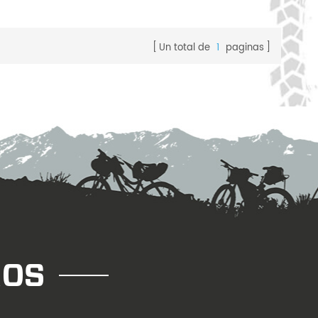
micas
cionamos
sando el
Un total de
1
paginas
resa y las
anías.
ROS