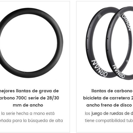
de ancho interior, con opciones
mm de ancho interior, co
de profundidad de
de profundidad 
0/35/38/45/50/56/60/80 mm.
25/36/40/45/50/55/
estas son las llantas d
700C de la serie ultra
ejores llantas de grava de
llantas de carbon
arbono 700C serie de 28/30
bicicleta de carretera
mm de ancho
ancho freno de disco 
38/55 mm de profu
la serie hecha a mano está
los
juego de ruedas de d
eñada para la búsqueda de alta
tiene compatibilidad tube
velocidad, gran altitud y
diseño aerodinámico le