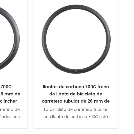
o 700C
llantas de carbono 700C freno
 26 mm de
de llanta de bicicleta de
clincher
carretera tubular de 26 mm de
ancho
rretera de
La bicicleta de carretera tubular
eñados con
con llanta de carbono 700C está
de sección
diseñada con tecnología
erior, 19
aerodinámica de sección en U,