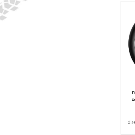
mm 
3
m
c
dis