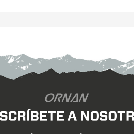
oterreno. el mejor freno de disco
ventajas aerodiná
0C
grava de fibra de carbono
las
incomparables. propor
cicletas son diseños sin gancho
calcomanías gratis, u
ue se ofrecen para acomodar
logotipo de nuestra emp
neumáticos más grandes.
letras de las calcom
SCRÍBETE A NOSOT