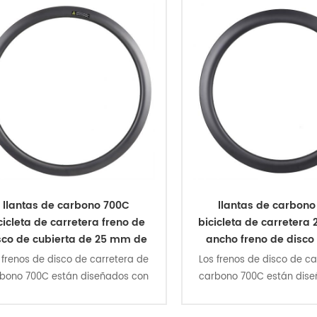
llantas de carbono 700C
llantas de carbon
cicleta de carretera freno de
bicicleta de carretera
sco de cubierta de 25 mm de
ancho freno de disco 
ancho
 frenos de disco de carretera de
Los frenos de disco de ca
bono 700C están diseñados con
carbono 700C están dis
nología aerodinámica de sección
tecnología aerodinámica 
 U, 25 mm de ancho exterior, 18
en U, 26 mm de ancho ext