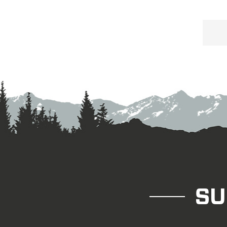
tod
70
bi
q
SU